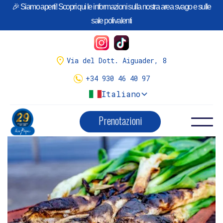
🎉 Siamo aperti! Scopri qui le informazioni sulla nostra area svago e sulle
¡Llego la temporada de
Calçots
!
sale polivalenti
Tenemos variedad de menús.
Menús calçots y reserva aquí
Via del Dott. Aiguader, 8
+34 930 46 40 97
Italiano
Prenotazioni