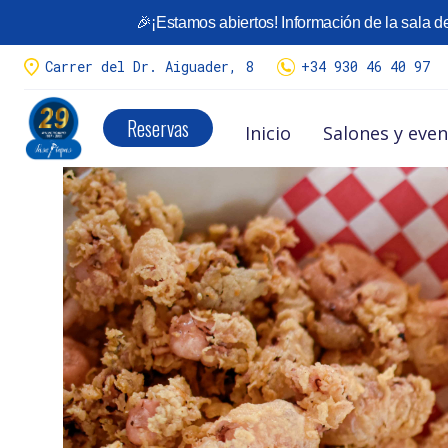
🎉¡Estamos abiertos! Información de la sala de
¡Llego la temporada de
Calçots
!
Tenemos variedad de menús.
Carrer del Dr. Aiguader, 8
+34 930 46 40 97
Menús calçots y reserva aquí
Reservas
Inicio
Salones y eve