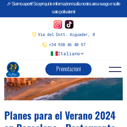
🎉 Siamo aperti! Scopri qui le informazioni sulla nostra area svago e sulle
¡Llego la temporada de
Calçots
!
sale polivalenti
Tenemos variedad de menús.
Menús calçots y reserva aquí
Via del Dott. Aiguader, 8
+34 930 46 40 97
Italiano
Prenotazioni
Planes para el Verano 2024