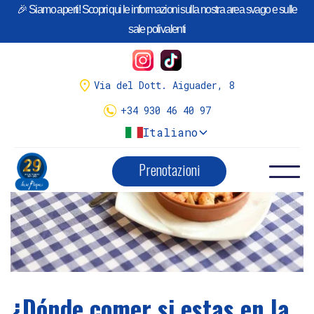
🎉 Siamo aperti! Scopri qui le informazioni sulla nostra area svago e sulle
¡Llego la temporada de
Calçots
!
sale polivalenti
Tenemos variedad de menús.
Menús calçots y reserva aquí
Via del Dott. Aiguader, 8
+34 930 46 40 97
Italiano
Prenotazioni
¿Dónde comer si estas en la