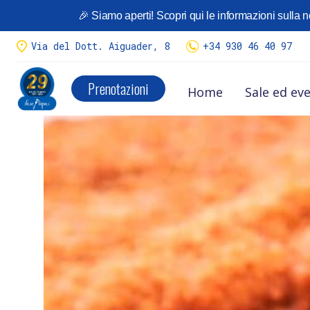
🎉 Siamo aperti! Scopri qui le informazioni sulla n
¡Llego la temporada de
Calçots
!
Tenemos variedad de menús.
Via del Dott. Aiguader, 8
+34 930 46 40 97
Menús calçots y reserva aquí
Prenotazioni
Home
Sale ed eve