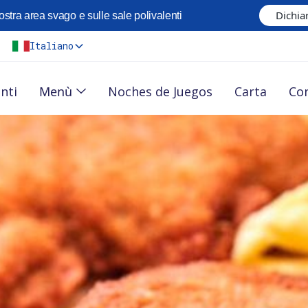
Dichiar
ostra area svago e sulle sale polivalenti
Italiano
Menù
nti
Noches de Juegos
Carta
Co