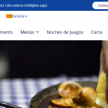
Comun
ci i els salons múltiples aquí
Català
Menús
iments
Noches de Juegos
Carta