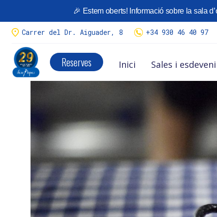
🎉 Estem oberts! Informació sobre la sala d’o
¡Llego la temporada de
Calçots
!
Tenemos variedad de menús.
Carrer del Dr. Aiguader, 8
+34 930 46 40 97
Menús calçots y reserva aquí
Reserves
Inici
Sales i esdeven