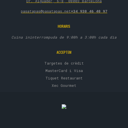
Dr. Aigüader, 6-8, 08003 Barcelona
pasatapas@pasatapas.net
+34 930 46 40 97
HORARIS
Cuina ininterrompuda de 9:00h a 3:00h cada dia
ACCEPTEM
Targetes de crèdit
MasterCard i Visa
Tiquet Restaurant
Xec Gourmet