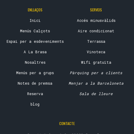
ENLLAÇOS
SERVEIS
Inici
Accés minusvàlids
Menús Calçots
Aire condicionat
Espai per a esdeveniments
Terrassa
A La Brasa
Vinoteca
Nosaltres
Wifi gratuïta
Menús per a grups
Pàrquing per a clients
Notes de premsa
Menjar a la Barceloneta
Reserva
Sala de lleure
blog
CONTACTE