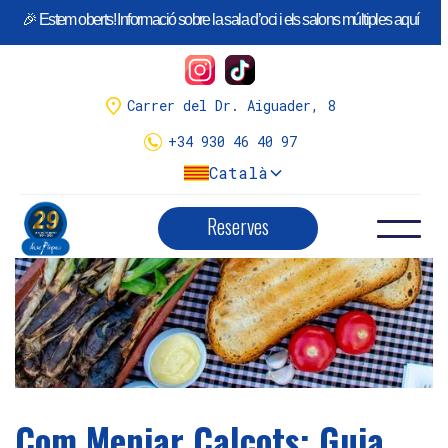
🎉 Estem oberts! Informació sobre la sala d’oci i els salons múltiples aquí
¡Llego la temporada de
Calçots
!
Tenemos variedad de menús.
Carrer del Dr. Aiguader, 8
Menús calçots y reserva aquí
+34 930 46 40 97
Català
Reserves
Com Menjar Calçots: Guia