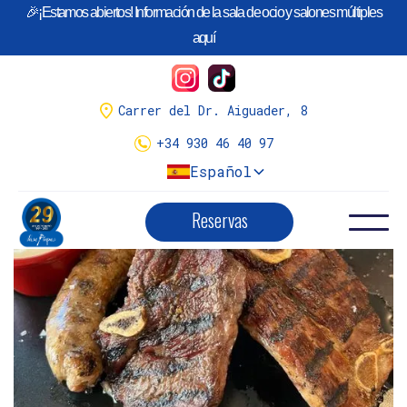
🎉¡Estamos abiertos! Información de la sala de ocio y salones múltiples
¡Llego la temporada de
Calçots
!
aquí
Tenemos variedad de menús.
Menús calçots y reserva aquí
Carrer del Dr. Aiguader, 8
+34 930 46 40 97
Español
Reservas